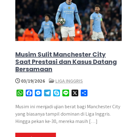
Musim Sulit Manchester City
Saat Prestasi dan Kasus Datang
Bersamaan
03/19/2026
LIGA INGGRIS
W
F
M
T
S
L
X
S
h
a
e
e
k
i
h
a
c
s
l
y
n
a
Musim ini menjadi ujian berat bagi Manchester City
t
e
s
e
p
e
r
yang biasanya tampil dominan di Liga Inggris.
s
b
e
g
e
e
Hingga pekan ke-30, mereka masih […]
A
o
n
r
p
o
g
a