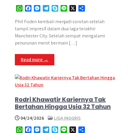
W
F
M
T
S
L
X
S
h
a
e
e
k
i
h
a
c
s
l
y
n
a
Phil Foden kembali menjadi sorotan setelah
t
e
s
e
p
e
r
tampil impresif dalam dua laga terakhir
s
b
e
g
e
e
Manchester City. Setelah sempat mengalami
A
o
n
r
penurunan menit bermain […]
p
o
g
a
p
k
e
m
Read more →
r
Rodri Khawatir Kariernya Tak
Bertahan Hingga Usia 32 Tahun
04/24/2026
LIGA INGGRIS
W
F
M
T
S
L
X
S