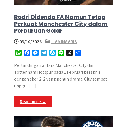
Rodri Didenda FA Namun Tetap
Perkuat Manchester City dalam
Perburuan Gelar
03/10/2026
LIGA INGGRIS
W
F
M
T
S
L
X
S
h
a
e
e
k
i
h
a
c
s
l
y
n
a
Pertandingan antara Manchester City dan
t
e
s
e
p
e
r
Tottenham Hotspur pada 1 Februari berakhir
s
b
e
g
e
e
dengan skor 2-2 yang penuh drama. City sempat
A
o
n
r
unggul […]
p
o
g
a
p
k
e
m
Read more →
r