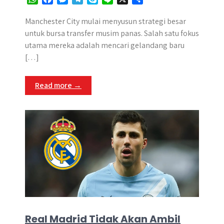
h
a
e
e
k
i
h
a
c
s
l
y
n
a
Manchester City mulai menyusun strategi besar
t
e
s
e
p
e
r
untuk bursa transfer musim panas. Salah satu fokus
s
b
e
g
e
e
utama mereka adalah mencari gelandang baru
A
o
n
r
[…]
p
o
g
a
p
k
e
m
Read more →
r
Real Madrid Tidak Akan Ambil