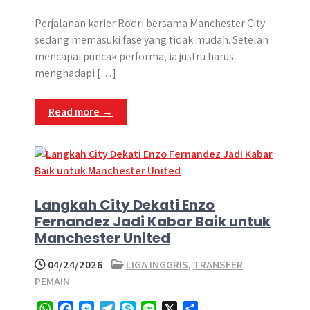
h
a
e
e
k
i
h
a
c
s
l
y
n
a
Perjalanan karier Rodri bersama Manchester City
t
e
s
e
p
e
r
sedang memasuki fase yang tidak mudah. Setelah
s
b
e
g
e
e
mencapai puncak performa, ia justru harus
A
o
n
r
menghadapi […]
p
o
g
a
p
k
e
m
Read more →
r
Langkah City Dekati Enzo
Fernandez Jadi Kabar Baik untuk
Manchester United
04/24/2026
LIGA INGGRIS
,
TRANSFER
PEMAIN
W
F
M
T
S
L
X
S