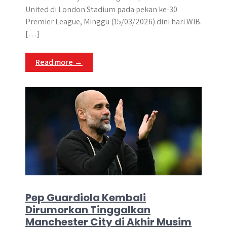
t
e
s
e
p
e
r
United di London Stadium pada pekan ke-30
s
b
e
g
e
e
Premier League, Minggu (15/03/2026) dini hari WIB.
A
o
n
r
[…]
p
o
g
a
p
k
e
m
Read more →
r
Pep Guardiola Kembali
Dirumorkan Tinggalkan
Manchester City di Akhir Musim