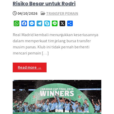
Risiko Besar untuk Rodri
04/10/2026
TRANSFER PEMAIN
W
F
M
T
S
L
X
S
h
a
e
e
k
i
h
a
c
s
l
y
n
a
Real Madrid kembali menunjukkan keseriusannya
t
e
s
e
p
e
r
dalam memperkuat tim jelang bursa transfer
s
b
e
g
e
e
musim panas. Klub ini tidak pernah berhenti
A
o
n
r
mencari pemain […]
p
o
g
a
p
k
e
m
Read more →
r