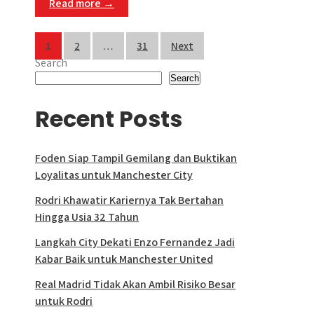
Read more →
p
k
e
m
r
Posts
1
2
…
31
Next
Search
pagination
Search
Recent Posts
Foden Siap Tampil Gemilang dan Buktikan
Loyalitas untuk Manchester City
Rodri Khawatir Kariernya Tak Bertahan
Hingga Usia 32 Tahun
Langkah City Dekati Enzo Fernandez Jadi
Kabar Baik untuk Manchester United
Real Madrid Tidak Akan Ambil Risiko Besar
untuk Rodri