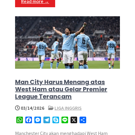
Read more →
p
k
e
m
r
Man City Harus Menang atas
West Ham atau Gelar Premier
League Terancam
03/14/2026
LIGA INGGRIS
W
F
M
T
S
L
X
S
h
a
e
e
k
i
h
a
c
s
l
y
n
a
Manchester City akan menghadapi West Ham