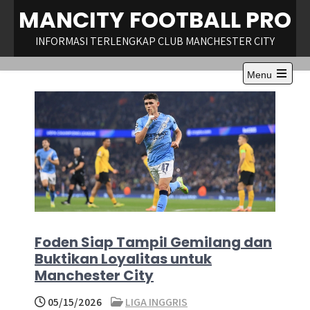
Skip
MANCITY FOOTBALL PRO
to
content
INFORMASI TERLENGKAP CLUB MANCHESTER CITY
Menu
Open
the
main
menu
Foden Siap Tampil Gemilang dan
Buktikan Loyalitas untuk
Manchester City
05/15/2026
LIGA INGGRIS