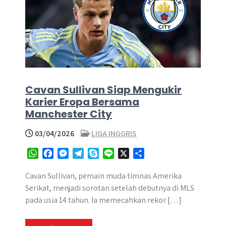
Cavan Sullivan Siap Mengukir
Karier Eropa Bersama
Manchester City
03/04/2026
LIGA INGGRIS
W
F
M
T
S
L
X
S
h
a
e
e
k
i
h
a
c
s
l
y
n
a
Cavan Sullivan, pemain muda timnas Amerika
t
e
s
e
p
e
r
Serikat, menjadi sorotan setelah debutnya di MLS
s
b
e
g
e
e
pada usia 14 tahun. Ia memecahkan rekor […]
A
o
n
r
p
o
g
a