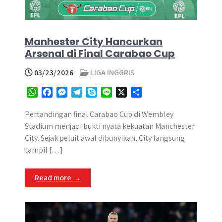
Manhester City Hancurkan
Arsenal di Final Carabao Cup
03/23/2026
LIGA INGGRIS
W
F
M
T
S
L
X
S
h
a
e
e
k
i
h
a
c
s
l
y
n
a
Pertandingan final Carabao Cup di Wembley
t
e
s
e
p
e
r
Stadium menjadi bukti nyata kekuatan Manchester
s
b
e
g
e
e
City. Sejak peluit awal dibunyikan, City langsung
A
o
n
r
tampil […]
p
o
g
a
p
k
e
m
Read more →
r