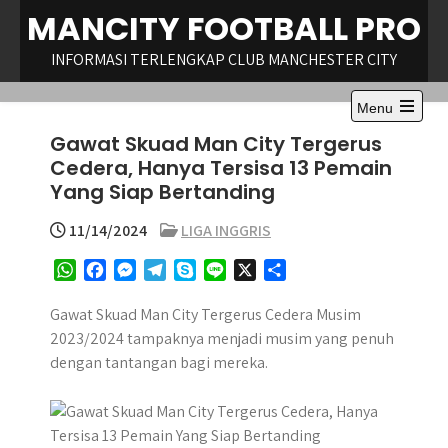
Skip
MANCITY FOOTBALL PRO
to
content
INFORMASI TERLENGKAP CLUB MANCHESTER CITY
Menu
Open
Gawat Skuad Man City Tergerus
the
main
Cedera, Hanya Tersisa 13 Pemain
menu
Yang Siap Bertanding
11/14/2024
LIGA INGGRIS
W
F
M
T
S
L
X
S
h
a
e
e
k
i
h
a
c
s
l
y
n
a
Gawat Skuad Man City Tergerus Cedera Musim
t
e
s
e
p
e
r
2023/2024 tampaknya menjadi musim yang penuh
s
b
e
g
e
e
dengan tantangan bagi mereka.
A
o
n
r
p
o
g
a
p
k
e
m
r