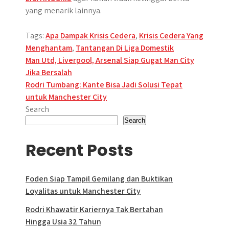
yang menarik lainnya.
Tags:
Apa Dampak Krisis Cedera
,
Krisis Cedera Yang
Menghantam
,
Tantangan Di Liga Domestik
Post
Man Utd, Liverpool, Arsenal Siap Gugat Man City
Jika Bersalah
navigation
Rodri Tumbang: Kante Bisa Jadi Solusi Tepat
untuk Manchester City
Search
Search
Recent Posts
Foden Siap Tampil Gemilang dan Buktikan
Loyalitas untuk Manchester City
Rodri Khawatir Kariernya Tak Bertahan
Hingga Usia 32 Tahun