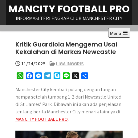
Skip
MANCITY FOOTBALL PRO
to
content
INFORMASI TERLENGKAP CLUB MANCHESTER CITY
Menu
Open
Kritik Guardiola Menggema Usai
the
main
Kekalahan di Markas Newcastle
menu
11/24/2025
LIGA INGGRIS
W
F
M
T
S
L
X
S
h
a
e
e
k
i
h
a
c
s
l
y
n
a
Manchester City kembali pulang dengan tangan
t
e
s
e
p
e
r
hampa setelah tumbang 1-2 dari Newcastle United
s
b
e
g
e
e
di St. James’ Park.
Dibawah ini akan ada penjelasan
A
o
n
r
tentang berita Manchester City menarik lainnya di
p
o
g
a
MANCITY FOOTBALL PRO
.
p
k
e
m
r