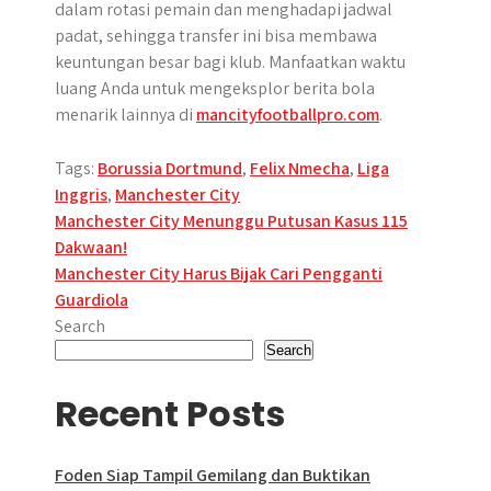
dalam rotasi pemain dan menghadapi jadwal
padat, sehingga transfer ini bisa membawa
keuntungan besar bagi klub. Manfaatkan waktu
luang Anda untuk mengeksplor berita bola
menarik lainnya di
mancityfootballpro.com
.
Tags:
Borussia Dortmund
,
Felix Nmecha
,
Liga
Inggris
,
Manchester City
Post
Manchester City Menunggu Putusan Kasus 115
Dakwaan!
navigation
Manchester City Harus Bijak Cari Pengganti
Guardiola
Search
Search
Recent Posts
Foden Siap Tampil Gemilang dan Buktikan