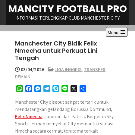
Skip
MANCITY FOOTBALL PRO
to
content
INFORMASI TERLENGKAP CLUB MANCHESTER CITY
Menu
Open
Manchester City Bidik Felix
the
main
Nmecha untuk Perkuat Lini
menu
Tengah
03/04/2026
LIGA INGGRIS
,
TRANSFER
PEMAIN
W
F
M
T
S
L
X
S
h
a
e
e
k
i
h
a
c
s
l
y
n
a
Manchester City disebut sangat tertarik untuk
t
e
s
e
p
e
r
mendatangkan gelandang Borussia Dortmund,
s
b
e
g
e
e
Felix Nmecha
. Laporan dari Patrick Berger di Sky
A
o
n
r
Sports Jerman menyebut City memantau situasi
p
o
g
a
Nmecha secara cermat, terutama terkait
p
k
e
m