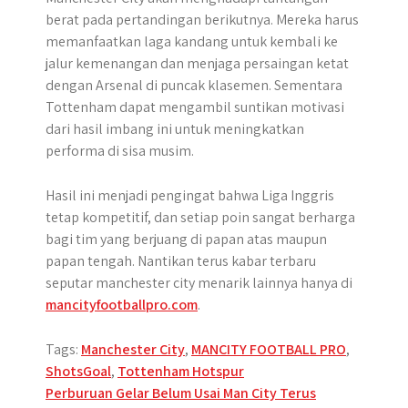
berat pada pertandingan berikutnya. Mereka harus
memanfaatkan laga kandang untuk kembali ke
jalur kemenangan dan menjaga persaingan ketat
dengan Arsenal di puncak klasemen. Sementara
Tottenham dapat mengambil suntikan motivasi
dari hasil imbang ini untuk meningkatkan
performa di sisa musim.
Hasil ini menjadi pengingat bahwa Liga Inggris
tetap kompetitif, dan setiap poin sangat berharga
bagi tim yang berjuang di papan atas maupun
papan tengah. Nantikan terus kabar terbaru
seputar manchester city menarik lainnya hanya di
mancityfootballpro.com
.
Tags:
Manchester City
,
MANCITY FOOTBALL PRO
,
ShotsGoal
,
Tottenham Hotspur
Post
Perburuan Gelar Belum Usai Man City Terus