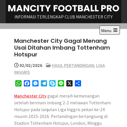
Skip
MANCITY FOOTBALL PRO
to
content
INFORMASI TERLENGKAP CLUB MANCHESTER CITY
Menu
Open
Manchester City Gagal Menang
the
main
Usai Ditahan Imbang Tottenham
menu
Hotspur
02/02/2026
HASIL PERTANDINGAN
,
LIGA
INGGRIS
W
F
M
T
S
L
X
S
h
a
e
e
k
i
h
a
c
s
l
y
n
a
Manchester City
gagal meraih kemenangan
t
e
s
e
p
e
r
setelah bermain imbang 2-2 melawan Tottenham
s
b
e
g
e
e
Hotspur pada lanjutan Liga Inggris pekan ke-24
A
o
n
r
musim 2025-2026. Pertandingan berlangsung di
p
o
g
a
Stadion Tottenham Hotspur, London, Minggu
p
k
e
m