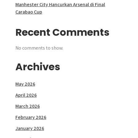
Manhester City Hancurkan Arsenal di Final
Carabao Cup
Recent Comments
No comments to show.
Archives
May 2026
April 2026
March 2026
February 2026
January 2026