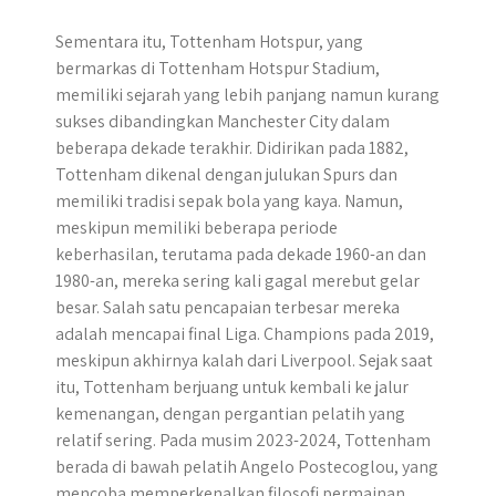
Sementara itu, Tottenham Hotspur, yang
bermarkas di Tottenham Hotspur Stadium,
memiliki sejarah yang lebih panjang namun kurang
sukses dibandingkan Manchester City dalam
beberapa dekade terakhir. Didirikan pada 1882,
Tottenham dikenal dengan julukan Spurs dan
memiliki tradisi sepak bola yang kaya. Namun,
meskipun memiliki beberapa periode
keberhasilan, terutama pada dekade 1960-an dan
1980-an, mereka sering kali gagal merebut gelar
besar. Salah satu pencapaian terbesar mereka
adalah mencapai final Liga. Champions pada 2019,
meskipun akhirnya kalah dari Liverpool. Sejak saat
itu, Tottenham berjuang untuk kembali ke jalur
kemenangan, dengan pergantian pelatih yang
relatif sering. Pada musim 2023-2024, Tottenham
berada di bawah pelatih Angelo Postecoglou, yang
mencoba memperkenalkan filosofi permainan