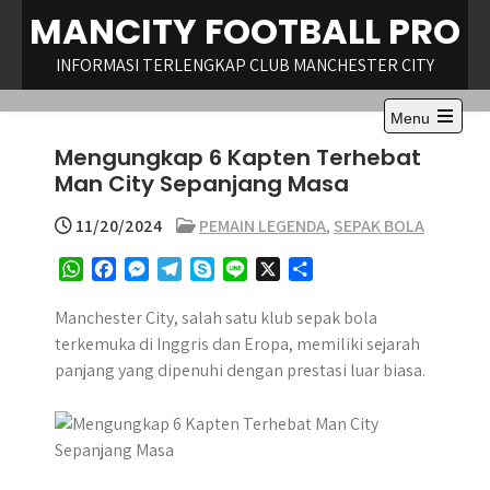
Skip
MANCITY FOOTBALL PRO
to
content
INFORMASI TERLENGKAP CLUB MANCHESTER CITY
Menu
Open
Mengungkap 6 Kapten Terhebat
the
main
Man City Sepanjang Masa
menu
11/20/2024
PEMAIN LEGENDA
,
SEPAK BOLA
W
F
M
T
S
L
X
S
h
a
e
e
k
i
h
a
c
s
l
y
n
a
Manchester City, salah satu klub sepak bola
t
e
s
e
p
e
r
terkemuka di Inggris dan Eropa, memiliki sejarah
s
b
e
g
e
e
panjang yang dipenuhi dengan prestasi luar biasa.
A
o
n
r
p
o
g
a
p
k
e
m
r