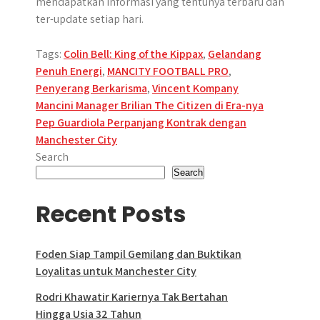
mendapatkan informasi yang tentunya terbaru dan
ter-update setiap hari.
Tags:
Colin Bell: King of the Kippax
,
Gelandang
Penuh Energi
,
MANCITY FOOTBALL PRO
,
Penyerang Berkarisma
,
Vincent Kompany
Post
Mancini Manager Brilian The Citizen di Era-nya
Pep Guardiola Perpanjang Kontrak dengan
navigation
Manchester City
Search
Search
Recent Posts
Foden Siap Tampil Gemilang dan Buktikan
Loyalitas untuk Manchester City
Rodri Khawatir Kariernya Tak Bertahan
Hingga Usia 32 Tahun