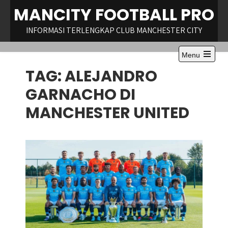
Skip
MANCITY FOOTBALL PRO
to
content
INFORMASI TERLENGKAP CLUB MANCHESTER CITY
Menu
Open
TAG:
ALEJANDRO
the
main
menu
GARNACHO DI
MANCHESTER UNITED