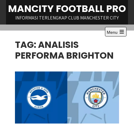
Skip
MANCITY FOOTBALL PRO
to
content
INFORMASI TERLENGKAP CLUB MANCHESTER CITY
Menu
Open
TAG:
ANALISIS
the
main
menu
PERFORMA BRIGHTON