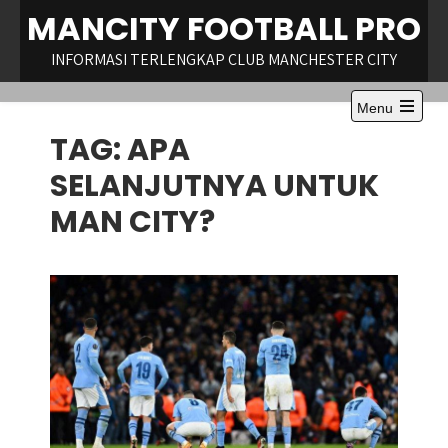
Skip
MANCITY FOOTBALL PRO
to
content
INFORMASI TERLENGKAP CLUB MANCHESTER CITY
Menu
Open
TAG:
APA
the
main
menu
SELANJUTNYA UNTUK
MAN CITY?