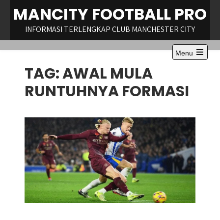
Skip
MANCITY FOOTBALL PRO
to
content
INFORMASI TERLENGKAP CLUB MANCHESTER CITY
Menu
Open
TAG:
AWAL MULA
the
main
menu
RUNTUHNYA FORMASI