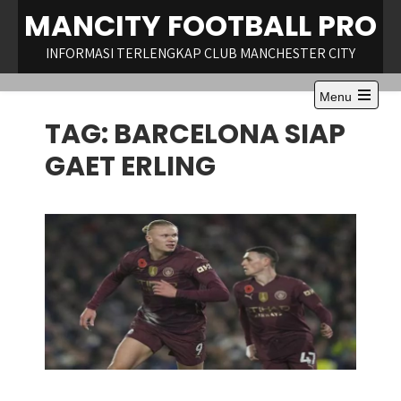
Skip
MANCITY FOOTBALL PRO
to
content
INFORMASI TERLENGKAP CLUB MANCHESTER CITY
Menu
Open
TAG:
BARCELONA SIAP
the
main
menu
GAET ERLING