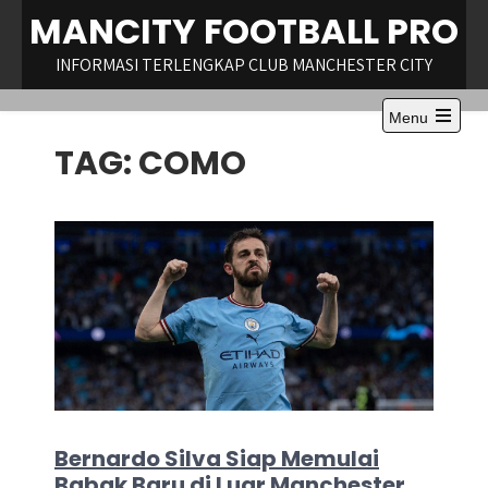
Skip
MANCITY FOOTBALL PRO
to
content
INFORMASI TERLENGKAP CLUB MANCHESTER CITY
Menu
Open
TAG:
COMO
the
main
menu
Bernardo Silva Siap Memulai
Babak Baru di Luar Manchester