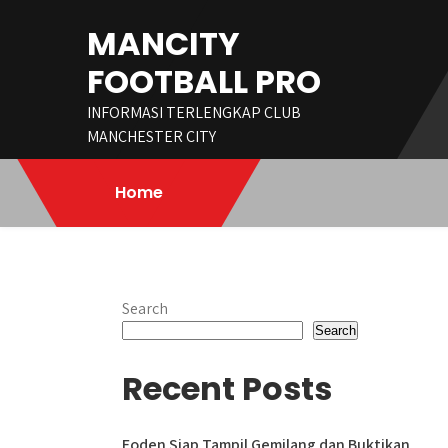
Skip
MANCITY
to
content
FOOTBALL PRO
INFORMASI TERLENGKAP CLUB
MANCHESTER CITY
Home
Search
Search
Recent Posts
Foden Siap Tampil Gemilang dan Buktikan