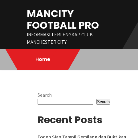
Skip
MANCITY
to
content
FOOTBALL PRO
INFORMASI TERLENGKAP CLUB
MANCHESTER CITY
Home
Search
Search
Recent Posts
Foden Siap Tampil Gemilang dan Buktikan