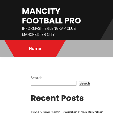
Skip
MANCITY
to
content
FOOTBALL PRO
INFORMASI TERLENGKAP CLUB
MANCHESTER CITY
Home
Search
Search
Recent Posts
Foden Siap Tampil Gemilang dan Buktikan