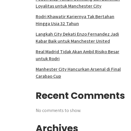
Loyalitas untuk Manchester City
Rodri Khawatir Kariernya Tak Bertahan
Hingga Usia 32 Tahun
Langkah City Dekati Enzo Fernandez Jadi
Kabar Baik untuk Manchester United
Real Madrid Tidak Akan Ambil Risiko Besar
untuk Rodri
Manhester City Hancurkan Arsenal di Final
Carabao Cup
Recent Comments
No comments to show.
Archives