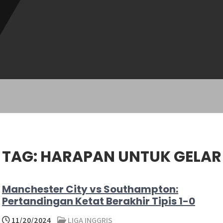
TAG:
HARAPAN UNTUK GELAR
Manchester City vs Southampton:
Pertandingan Ketat Berakhir Tipis 1-0
11/20/2024
LIGA INGGRIS