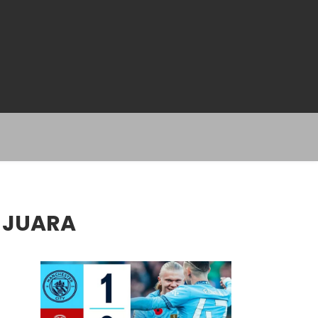
 JUARA