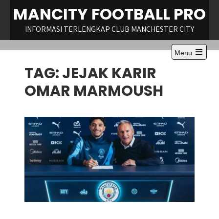
Skip
MANCITY FOOTBALL PRO
to
content
INFORMASI TERLENGKAP CLUB MANCHESTER CITY
Menu
Open
TAG:
JEJAK KARIR
the
main
menu
OMAR MARMOUSH