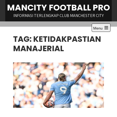
Skip
MANCITY FOOTBALL PRO
to
content
INFORMASI TERLENGKAP CLUB MANCHESTER CITY
Menu
Open
TAG:
KETIDAKPASTIAN
the
main
menu
MANAJERIAL