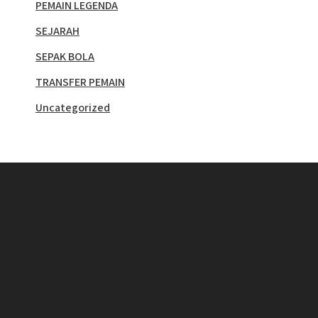
PEMAIN LEGENDA
SEJARAH
SEPAK BOLA
TRANSFER PEMAIN
Uncategorized