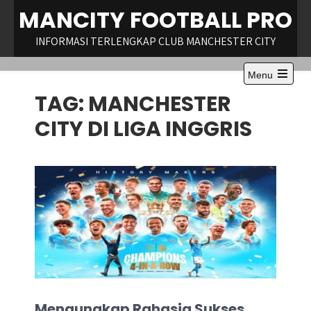
Skip
MANCITY FOOTBALL PRO
to
content
INFORMASI TERLENGKAP CLUB MANCHESTER CITY
Menu
Open
TAG:
MANCHESTER
the
main
menu
CITY DI LIGA INGGRIS
Mengungkap Rahasia Sukses