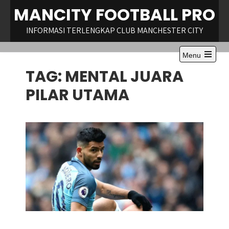
Skip
MANCITY FOOTBALL PRO
to
content
INFORMASI TERLENGKAP CLUB MANCHESTER CITY
Menu
Open
TAG:
MENTAL JUARA
the
main
menu
PILAR UTAMA