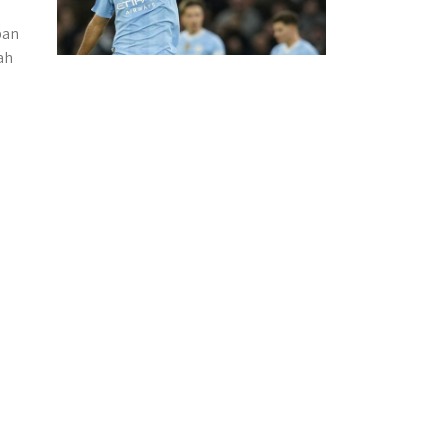
pan
ah