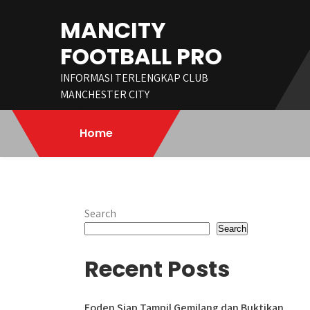
Skip
MANCITY
to
content
FOOTBALL PRO
INFORMASI TERLENGKAP CLUB
MANCHESTER CITY
Home
Search
Search
Recent Posts
Foden Siap Tampil Gemilang dan Buktikan