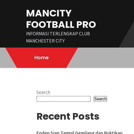
Skip
MANCITY
to
content
FOOTBALL PRO
INFORMASI TERLENGKAP CLUB
MANCHESTER CITY
Home
Search
Search
Recent Posts
Foden Siap Tampil Gemilang dan Buktikan