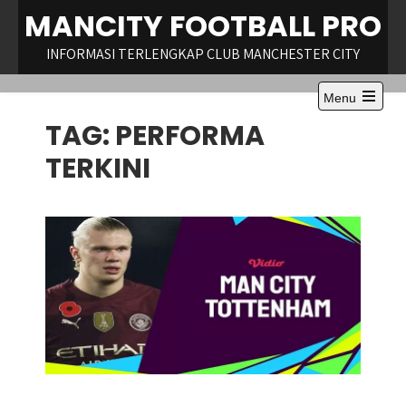
Skip
MANCITY FOOTBALL PRO
to
content
INFORMASI TERLENGKAP CLUB MANCHESTER CITY
Menu
Open
TAG:
PERFORMA
the
main
menu
TERKINI