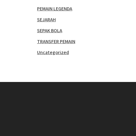
PEMAIN LEGENDA
SEJARAH
SEPAK BOLA
TRANSFER PEMAIN
Uncategorized