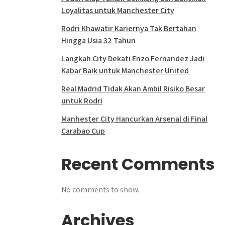
Loyalitas untuk Manchester City
Rodri Khawatir Kariernya Tak Bertahan
Hingga Usia 32 Tahun
Langkah City Dekati Enzo Fernandez Jadi
Kabar Baik untuk Manchester United
Real Madrid Tidak Akan Ambil Risiko Besar
untuk Rodri
Manhester City Hancurkan Arsenal di Final
Carabao Cup
Recent Comments
No comments to show.
Archives