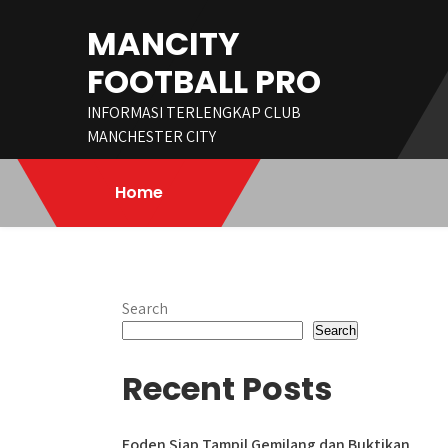
Skip
MANCITY
to
content
FOOTBALL PRO
INFORMASI TERLENGKAP CLUB
MANCHESTER CITY
Home
Search
Search
Recent Posts
Foden Siap Tampil Gemilang dan Buktikan