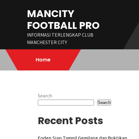
Skip
MANCITY
to
content
FOOTBALL PRO
INFORMASI TERLENGKAP CLUB
MANCHESTER CITY
Home
Search
Search
Recent Posts
Foden Siap Tampil Gemilang dan Buktikan