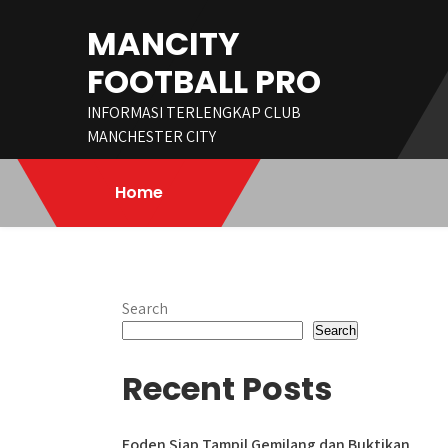
Skip
MANCITY
to
content
FOOTBALL PRO
INFORMASI TERLENGKAP CLUB
MANCHESTER CITY
Home
Search
Search
Recent Posts
Foden Siap Tampil Gemilang dan Buktikan