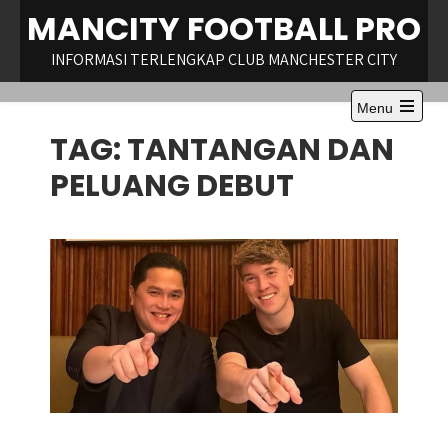
Skip
MANCITY FOOTBALL PRO
to
content
INFORMASI TERLENGKAP CLUB MANCHESTER CITY
Menu
Open
TAG:
TANTANGAN DAN
the
main
menu
PELUANG DEBUT