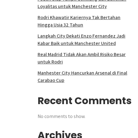
Loyalitas untuk Manchester City
Rodri Khawatir Kariernya Tak Bertahan
Hingga Usia 32 Tahun
Langkah City Dekati Enzo Fernandez Jadi
Kabar Baik untuk Manchester United
Real Madrid Tidak Akan Ambil Risiko Besar
untuk Rodri
Manhester City Hancurkan Arsenal di Final
Carabao Cup
Recent Comments
No comments to show.
Archives