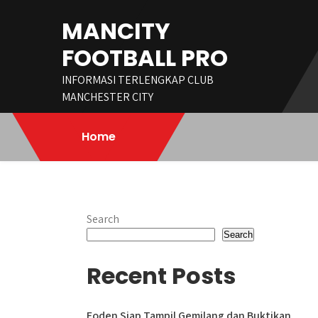
Skip
MANCITY
to
content
FOOTBALL PRO
INFORMASI TERLENGKAP CLUB
MANCHESTER CITY
Home
Search
Search
Recent Posts
Foden Siap Tampil Gemilang dan Buktikan