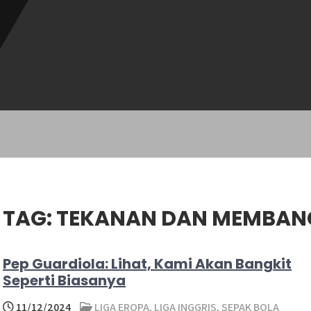
TAG:
TEKANAN DAN MEMBAN
Pep Guardiola: Lihat, Kami Akan Bangkit
Seperti Biasanya
11/12/2024
LIGA EROPA
,
LIGA INGGRIS
,
SEPAK BOLA