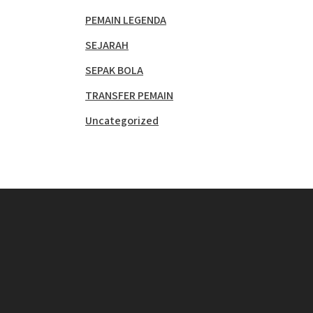
PEMAIN LEGENDA
SEJARAH
SEPAK BOLA
TRANSFER PEMAIN
Uncategorized