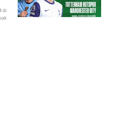
 di
pak