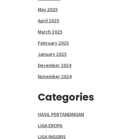
May 2025
April 2025
March 2025
February 2025
January 2025
December 2024
November 2024
Categories
HASIL PERTANDINGAN
LIGA EROPA
LIGA INGGRIS